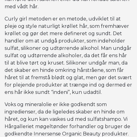
med vådt hår.
Curly girl metoden er en metode, udviklet til at
pleje og style naturligt krøllet hår, som fremhæver
krøllet og gør det mere defineret og sundt. Det
handler om at undgå produkter, som indeholder
sulfat, silikoner og udtørrende alkohol. Man undgår
sulfat og udtørrende alkoholer, da det får ens hår
til at blive tørt og kruset. Silikoner undgår man, da
det skaber en hinde omkring hårstråene, som får
håret til at fremstå blødt og glat, men gør det svært
for plejende produkter at trænge ind og dermed er
ens hår ikke sundt “indeni”, kun udadtil.
Voks og mineralolie er ikke godkendt som
ingredienser, da de ligeledes skaber en hinde om
håret, og kun kan vaskes ud med sulfatshampo. Vi
Hårgalleriet møgeltønder forhandler og bruger de
godkendte Innersense Organic Beauty produkter.