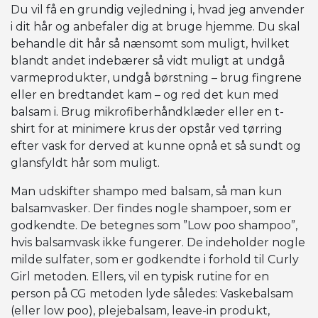
Du vil få en grundig vejledning i, hvad jeg anvender
i dit hår og anbefaler dig at bruge hjemme. Du skal
behandle dit hår så nænsomt som muligt, hvilket
blandt andet indebærer så vidt muligt at undgå
varmeprodukter, undgå børstning – brug fingrene
eller en bredtandet kam – og red det kun med
balsam i. Brug mikrofiberhåndklæder eller en t-
shirt for at minimere krus der opstår ved tørring
efter vask for derved at kunne opnå et så sundt og
glansfyldt hår som muligt.
Man udskifter shampo med balsam, så man kun
balsamvasker. Der findes nogle shampoer, som er
godkendte. De betegnes som ”Low poo shampoo”,
hvis balsamvask ikke fungerer. De indeholder nogle
milde sulfater, som er godkendte i forhold til Curly
Girl metoden. Ellers, vil en typisk rutine for en
person på CG metoden lyde således: Vaskebalsam
(eller low poo), plejebalsam, leave-in produkt,