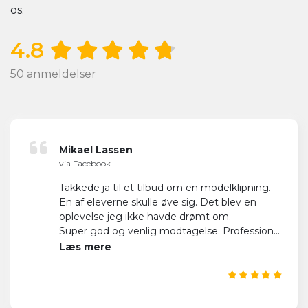
os.
4.8
50 anmeldelser
Mikael Lassen
via Facebook
Takkede ja til et tilbud om en modelklipning.
En af eleverne skulle øve sig. Det blev en
oplevelse jeg ikke havde drømt om.
Super god og venlig modtagelse. Professionel
tilgang til opgaven og klippeprocessen.
Læs mere
Alt i de dejligste lyse og indbydende lokaler.
Værd at køre lidt efter.