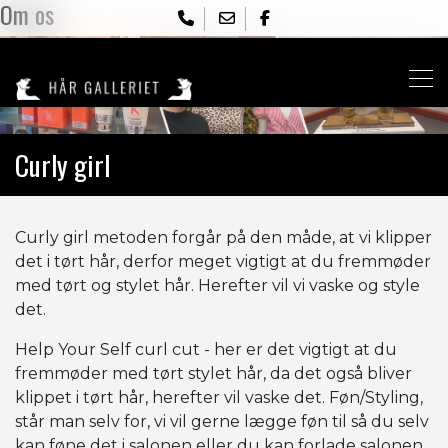
Om os
Skip
to
main
content
Curly girl
Curly girl metoden forgår på den måde, at vi klipper
det i tørt hår, derfor meget vigtigt at du fremmøder
med tørt og stylet hår. Herefter vil vi vaske og style
det.
Help Your Self curl cut - her er det vigtigt at du
fremmøder med tørt stylet hår, da det også bliver
klippet i tørt hår, herefter vil vaske det. Føn/Styling,
står man selv for, vi vil gerne lægge føn til så du selv
kan føne det i salonen eller du kan forlade salonen